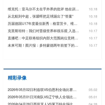
维克托：亚马尔不太在乎外界的批评 他在训练中能连过四人破门
10.18
从北航到中超，张瑷晖把足球踢出了“答案”
10.18
历届德国U17年度最佳新秀：格雷茨卡、维尔纳、维尔茨、格策在列
10.18
克里斯坦特：我们对晋级世界杯很乐观 入选国家队关键是表现出色
10.17
直播吧：中足联将组织内部大范围岗位竞聘，面临几乎“全面换血”
10.17
未来可期！图片报：多特蒙德两年前签下的厄瓜多尔小将即将加盟
10.17
精彩录像
2026年05月02日利兹联VS伯恩利全场比赛录像回放
05.02
2026年05月01日河南队VS辽宁铁人全场比赛录像回放
05.01
2026年04月28日西班牙人VS莱万特全场比赛录像回放
04.28