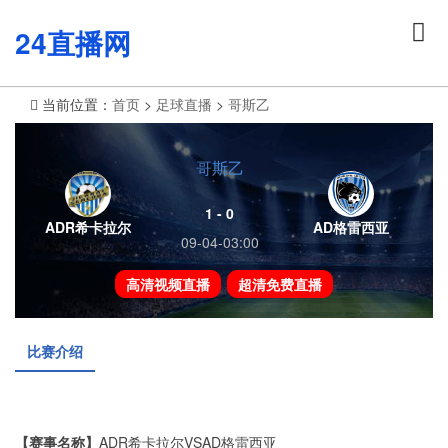
24直播网
当前位置：
首页
>
足球直播
>
哥斯乙
哥斯乙
1 - 0
ADR希卡拉尔
AD格雷西亚
09-04-03:00
高清视频直播
超清免费直播
比赛介绍
【赛事名称】
ADR希卡拉尔VSAD格雷西亚