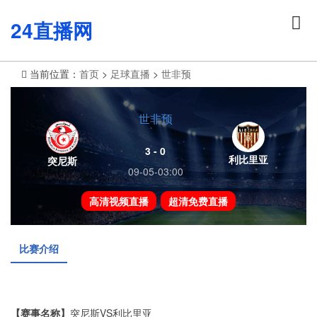
24直播网
当前位置：
首页
>
足球直播
>
世非预
世非预
3 - 0
利比里亚
突尼斯
09-05-03:00
高清视频直播
超清免费直播
比赛介绍
【赛事名称】
突尼斯VS利比里亚