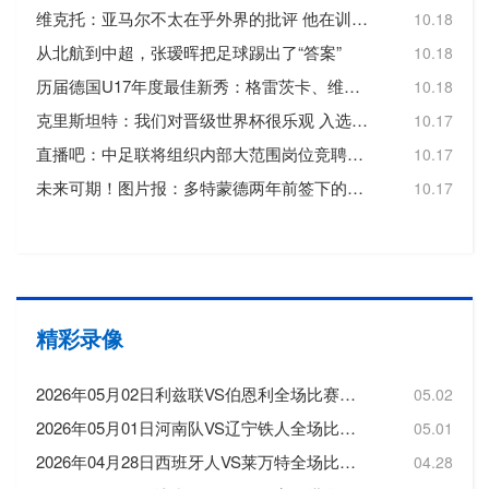
维克托：亚马尔不太在乎外界的批评 他在训练中能连过四人破门
10.18
从北航到中超，张瑷晖把足球踢出了“答案”
10.18
历届德国U17年度最佳新秀：格雷茨卡、维尔纳、维尔茨、格策在列
10.18
克里斯坦特：我们对晋级世界杯很乐观 入选国家队关键是表现出色
10.17
直播吧：中足联将组织内部大范围岗位竞聘，面临几乎“全面换血”
10.17
未来可期！图片报：多特蒙德两年前签下的厄瓜多尔小将即将加盟
10.17
精彩录像
2026年05月02日利兹联VS伯恩利全场比赛录像回放
05.02
2026年05月01日河南队VS辽宁铁人全场比赛录像回放
05.01
2026年04月28日西班牙人VS莱万特全场比赛录像回放
04.28