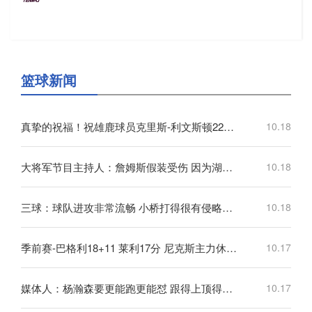
篮球新闻
真挚的祝福！祝雄鹿球员克里斯-利文斯顿22岁生日快乐！
10.18
大将军节目主持人：詹姆斯假装受伤 因为湖人不给他续约合同
10.18
三球：球队进攻非常流畅 小桥打得很有侵略性他表现一直很稳定
10.18
季前赛-巴格利18+11 莱利17分 尼克斯主力休战不敌奇才
10.17
媒体人：杨瀚森要更能跑更能怼 跟得上顶得住时 犯规自然能控制了
10.17