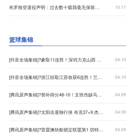
布罗格登退役声明：过去数十载我毫无保留地奉献给了篮球！
10.17
篮球集锦
[抖音全场集锦]?豪取11连胜！深圳力克山西 王浩然33+5 马凯尔·约翰逊伤退
04.10
[抖音全场集锦]?浙江轻取江苏收获6连胜！兰道夫17分 亨特19+12+8 庞峥麟18+5
04.10
[腾讯原声集锦]?替补得分48-10！文班伤缺马刺轻取开拓者 福克斯25+5+7
04.09
[腾讯原声集锦]?太阳击退独行侠 布克37+9 杰伦·格林伤退 弗拉格19中4
04.09
[腾讯原声集锦]?雷霆擒快船锁定联盟第1 切特30+14 SGA20+11 小卡连续56场20+
04.09