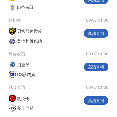
El圣马田
欧协联
08-07 01:30
贝塔耶路撒冷
高清直播
奥地利维也纳
球会友谊
08-07 01:30
贝登堡
高清直播
CS萨内姆
球会友谊
08-07 01:30
凯克伦
高清直播
慕士巴赫