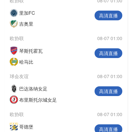
欧协联
08-07 01:00
里加FC
高清直播
吉奥里
欧协联
08-07 01:00
琴斯托霍瓦
高清直播
哈马比
球会友谊
08-07 01:00
巴达洛纳女足
高清直播
布里斯托尔城女足
欧协联
08-07 01:00
哥德堡
高清直播