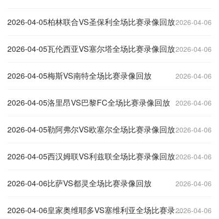
2026-04-05柏林联合VS圣保利全场比赛录像回放
2026-04-06
2026-04-05瓦伦西亚VS塞尔塔全场比赛录像回放
2026-04-06
2026-04-05梅斯VS南特全场比赛录像回放
2026-04-06
2026-04-05洛里昂VS巴黎FC全场比赛录像回放
2026-04-06
2026-04-05勒阿弗尔VS欧塞尔全场比赛录像回放
2026-04-06
2026-04-05西汉姆联VS利兹联全场比赛录像回放
2026-04-06
2026-04-06比萨VS都灵全场比赛录像回放
2026-04-06
2026-04-06皇家奥维耶多VS塞维利亚全场比赛录像回放
2026-04-06