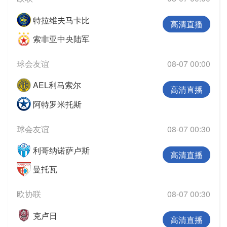
特拉维夫马卡比
高清直播
索非亚中央陆军
球会友谊
08-07 00:00
AEL利马索尔
高清直播
阿特罗米托斯
球会友谊
08-07 00:30
利哥纳诺萨卢斯
高清直播
曼托瓦
欧协联
08-07 00:30
克卢日
高清直播