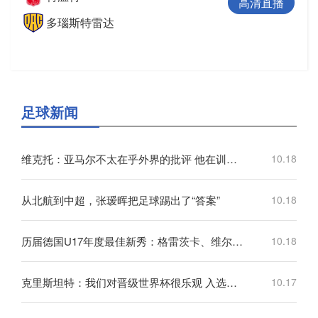
高清直播
多瑙斯特雷达
足球新闻
维克托：亚马尔不太在乎外界的批评 他在训练中能连过四人破门
10.18
从北航到中超，张瑷晖把足球踢出了“答案”
10.18
历届德国U17年度最佳新秀：格雷茨卡、维尔纳、维尔茨、格策在列
10.18
克里斯坦特：我们对晋级世界杯很乐观 入选国家队关键是表现出色
10.17