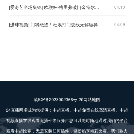
[爱奇艺全场集锦] 欧联杯-格里弗破门金特尔建功 弗赖堡3-0塞尔塔
04.10
[进球视频] 门将绝望！杜埃打门变线无解诡异弧线破门！巴黎1-0领先利物浦！
04.09
滇ICP备2023002366号-20
网站地图
24直播网虔诚为您提供：中超直播、中超免费在线高清直播、中超
视频直播在线观看无插件等服务。您可以随时随地通过我们的平台
观看中超比赛，无需安装任何插件，轻松畅享精彩比赛。我们致力