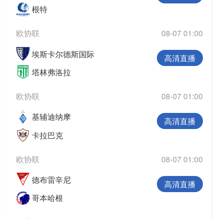
根特
欧协联
08-07 01:00
埃斯卡尔德斯国际
高清直播
塔林弗洛拉
欧协联
08-07 01:00
基辅迪纳摩
高清直播
卡拉巴克
欧协联
08-07 01:00
德布雷辛尼
高清直播
哥本哈根