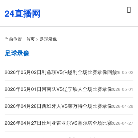
24直播网
当前位置：
首页
>
足球录像
足球录像
2026年05月02日利兹联VS伯恩利全场比赛录像回放
2026-05-02
2026年05月01日河南队VS辽宁铁人全场比赛录像回放
2026-05-01
2026年04月28日西班牙人VS莱万特全场比赛录像回放
2026-04-28
2026年04月27日比利亚雷亚尔VS塞尔塔全场比赛录像回放
2026-04-27