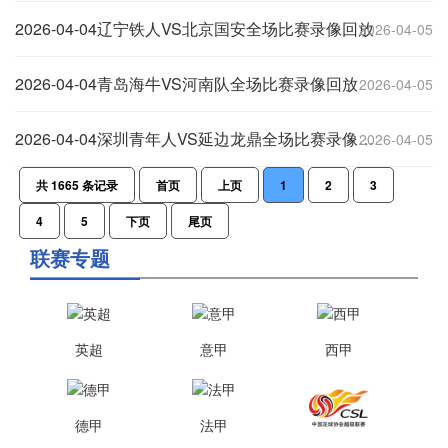
2026-04-04辽宁铁人VS北京国安全场比赛录像回放
2026-04-05
2026-04-04青岛海牛VS河南队全场比赛录像回放
2026-04-05
2026-04-04深圳青年人VS延边龙鼎全场比赛录像回放
2026-04-05
共
1665
条记录
首页
上页
1
2
3
4
5
下页
尾页
联赛专题
英超
意甲
西甲
德甲
法甲