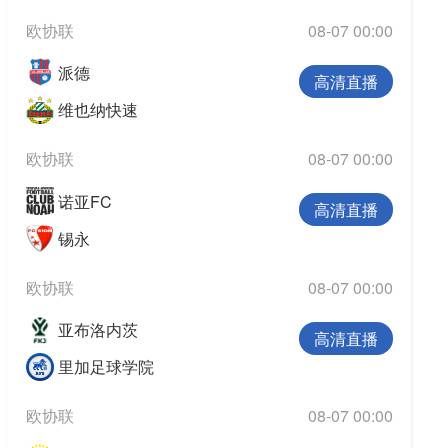
欧协联
08-07 00:00
派德
高清直播
维也纳快速
欧协联
08-07 00:00
诺亚FC
高清直播
锡永
欧协联
08-07 00:00
亚布洛内茨
高清直播
里加足球学院
欧协联
08-07 00:00