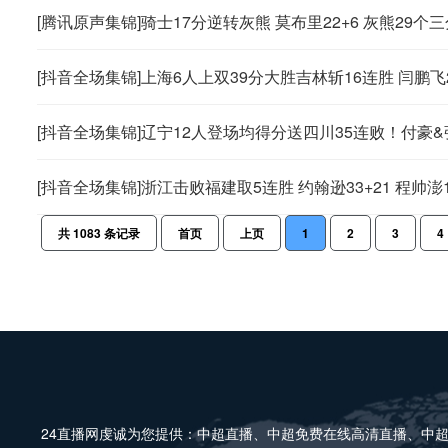
[腾讯原声集锦]骑士17分逆转灰熊 莫布里22+6 灰熊29
[抖音全场集锦]上海6人上双39分大胜吉林斩16连胜 闫鹏飞21+
[抖音全场集锦]辽宁12人登场均得分送四川35连败！付豪&
[抖音全场集锦]浙江击败福建取5连胜 约翰逊33+21 程帅澎10
共
1083
条记录
首页
上页
1
2
3
4
24直播网虔诚为您提供：中超直播、中超免费在线高清直播、中