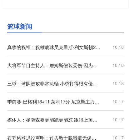
篮球新闻
真挚的祝福！祝雄鹿球员克里斯-利文斯顿22岁生日快乐！
10.18
大将军节目主持人：詹姆斯假装受伤 因为湖人不给他续约合同
10.18
三球：球队进攻非常流畅 小桥打得很有侵略性他表现一直很稳定
10.18
季前赛-巴格利18+11 莱利17分 尼克斯主力休战不敌奇才
10.17
媒体人：杨瀚森要更能跑更能怼 跟得上顶得住时 犯规自然能控制了
10.17
布罗格登退役声明：过去数十载我毫无保留地奉献给了篮球！
10.17