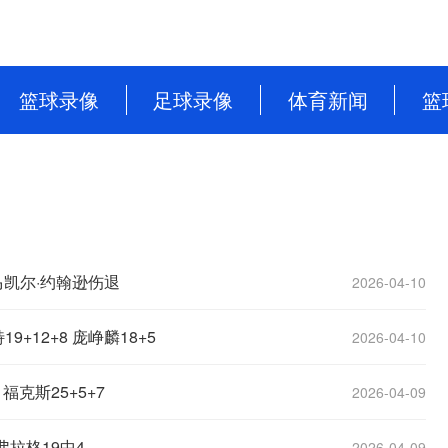
篮球录像
足球录像
体育新闻
篮
NBA
英超
篮球新闻
CBA
意甲
足球新闻
WNBA
西甲
WCBA
德甲
 马凯尔·约翰逊伤退
2026-04-10
NBL
法甲
+12+8 庞峥麟18+5
2026-04-10
中超
福克斯25+5+7
2026-04-09
欧洲杯
弗拉格19中4
2026-04-09