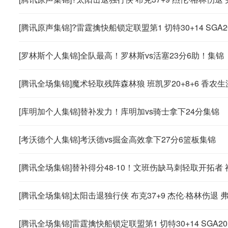
[腾讯原声集锦]?雷霆擒快船锁定联盟第1 切特30+14 SGA20
[罗林斯个人集锦]全队最高！罗林斯vs活塞23分6助！集锦
[腾讯全场集锦]魔术轻取残阵森林狼 班凯罗20+8+6 香农生
[库明加个人集锦]替补发力！库明加vs骑士拿下24分集锦
[考沃德个人集锦]考沃德vs掘金高效拿下27分6篮板集锦
[腾讯全场集锦]替补得分48-10！文班伤缺马刺轻取开拓者 福
[腾讯全场集锦]太阳击退独行侠 布克37+9 杰伦·格林伤退 弗
[腾讯全场集锦]雷霆擒快船锁定联盟第1 切特30+14 SGA20+