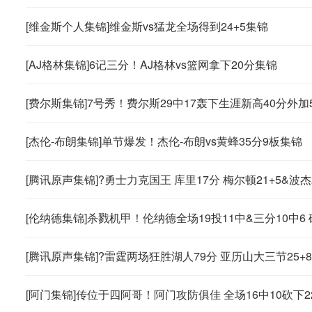
[维金斯个人集锦]维金斯vs猛龙全场得到24+5集锦
[AJ格林集锦]6记三分！AJ格林vs篮网拿下20分集锦
[费尔斯集锦]7号秀！费尔斯29中17轰下生涯新高40分外加5
[杰伦-布朗集锦]单节爆发！杰伦-布朗vs黄蜂35分9板集锦
[腾讯原声集锦]?勇士力克国王 库里17分 梅尔顿21+5&波杰2
[伦纳德集锦]杀戮机甲！伦纳德全场19投11中&三分10中6 
[腾讯原声集锦]?雷霆两场狂胜湖人79分 亚历山大三节25+8
[阿门集锦]传位于四阿哥！阿门攻防俱佳 全场16中10砍下22