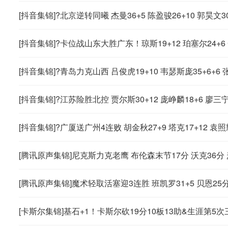
[抖音集锦]?北京逆转同曦 杰曼36+5 陈盈骏26+10 郭昊文30
[抖音集锦]?卡位战山东大胜广东！琼斯19+12 珀塞尔24+6 
[抖音集锦]?青岛力克山西 吕俊虎19+10 韦瑟斯庞35+6+6 
[抖音集锦]?江苏险胜北控 贾尔斯30+12 庞峥麟18+6 廖三宁
[抖音集锦]?广厦送广州4连败 胡金秋27+9 塔克17+12 袁
[腾讯原声集锦]尼克斯力克老鹰 布伦森末节17分 沃克36分
[腾讯原声集锦]魔术轻取活塞迎3连胜 班凯罗31+5 贝恩25分
[卡斯尔集锦]基石+1！卡斯尔砍19分10板13助&生涯第5