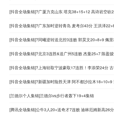
[抖音全场集锦]?广厦力克山东 塔克38+15+12 高诗岩空砍2
[抖音全场集锦]?广东加时逆转青岛 麦考尔43分 王洪泽22+8 
[抖音全场集锦]?同曦逆转送北控3连败 郭昊文20+8+9 佩里3
[抖音全场集锦]?北京3连胜&送广州5连败 杰曼25+7 陈盈骏
[抖音全场集锦]?上海轻取宁波豪取17连胜！李添荣24分 古德温
[抖音全场集锦]?新疆加时险胜天津 阿不都沙拉木18+10+9 
[兰德尔个人集锦]兰德尔vs步行者轰下19+4集锦
[腾讯全场集锦]公牛3人20+送奇才7连败 迪林厄姆新高26分 