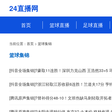
24直播网
首页
篮球直播
足球直播
NBA
中超
当前位置：
首页
>
篮球集锦
CBA
英超
篮球集锦
WCBA
意甲
WNBA
西甲
[抖音全场集锦]?豪取11连胜！深圳力克山西 王浩然33+5
NBL
德甲
[抖音全场集锦]?浙江轻取江苏收获6连胜！兰道夫17分 亨特19
法甲
[腾讯原声集锦]?替补得分48-10！文班伤缺马刺轻取开拓者 
欧冠
[腾讯原声集锦]?太阳击退独行侠 布克37+9 杰伦·格林伤退 