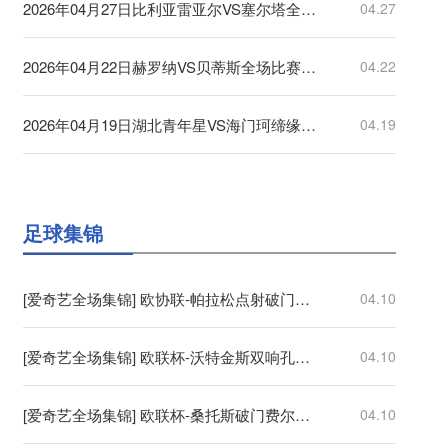
2026年04月27日比利亚雷亚尔VS塞尔塔全场比赛录像回放
04.27
2026年04月22日赫罗纳VS贝蒂斯全场比赛录像回放
04.22
2026年04月19日湖北青年星VS海门珂缔缘全场比赛录像回放
04.19
足球集锦
[爱奇艺全场集锦] 欧协联-帕拉松点射破门乌奈-洛佩斯建功 巴列卡诺3-0雅典AEK
04.10
[爱奇艺全场集锦] 欧联杯-沃特金斯双响孔萨破门 维拉3-1客胜博洛尼亚
04.10
[爱奇艺全场集锦] 欧联杯-桑托斯破门费尔南德斯离谱乌龙 波尔图1-1森林
04.10