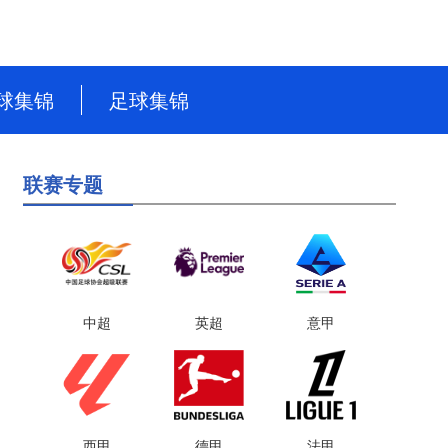
球集锦
足球集锦
NBA
英超
联赛专题
CBA
德甲
WNBA
意甲
NBL
西甲
WCBA
法甲
中超
英超
意甲
世界杯
世预赛
西甲
德甲
法甲