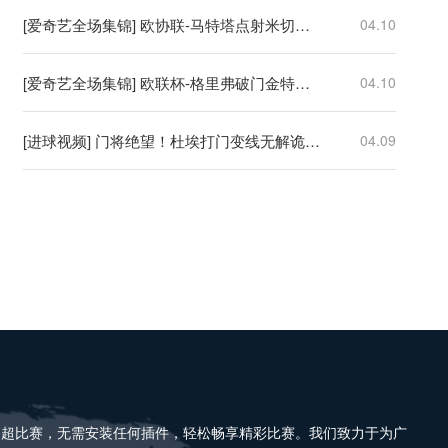
[爱奇艺全场集锦] 欧协联-马特塔点射米切尔萨尔建功 水晶宫3-0佛罗伦萨
04.10
[爱奇艺全场集锦] 欧联杯-格里弗破门金特尔建功 弗赖堡3-0塞尔塔
04.10
[进球视频] 门将绝望！杜埃打门变线无解诡异弧线破门！巴黎1-0领先利物浦！
04.09
中超比赛，无需安装任何插件，轻松畅享精彩比赛。我们致力于为广