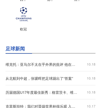
欧冠
欧洲杯
欧协联
欧冠
亚洲杯
中超
足球新闻
维克托：亚马尔不太在乎外界的批评 他在训练中能连过四人破门
10.18
从北航到中超，张瑷晖把足球踢出了“答案”
10.18
历届德国U17年度最佳新秀：格雷茨卡、维尔纳、维尔茨、格策在列
10.18
克里斯坦特：我们对晋级世界杯很乐观 入选国家队关键是表现出色
10.17