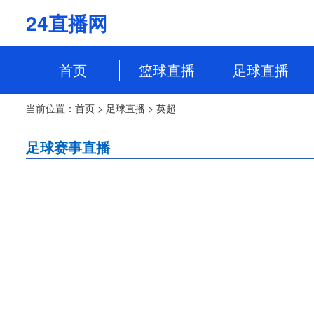
24直播网
首页
篮球直播
足球直播
NBA
中超
当前位置：
首页
>
足球直播
>
英超
CBA
英超
足球赛事直播
WCBA
意甲
WNBA
西甲
NBL
德甲
法甲
欧冠