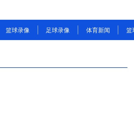
篮球录像
足球录像
体育新闻
篮
NBA
英超
篮球新闻
CBA
意甲
足球新闻
WNBA
西甲
WCBA
德甲
NBL
法甲
中超
欧洲杯