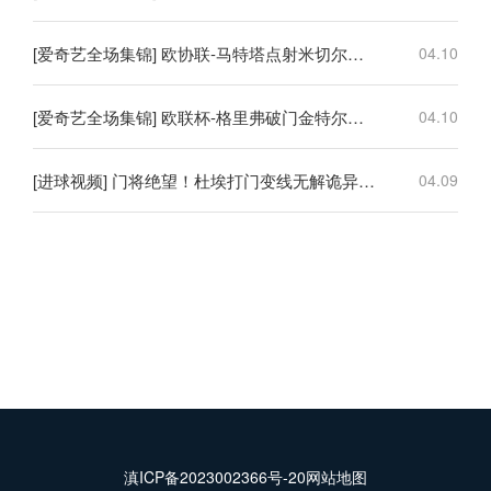
[爱奇艺全场集锦] 欧协联-马特塔点射米切尔萨尔建功 水晶宫3-0佛罗伦萨
04.10
[爱奇艺全场集锦] 欧联杯-格里弗破门金特尔建功 弗赖堡3-0塞尔塔
04.10
[进球视频] 门将绝望！杜埃打门变线无解诡异弧线破门！巴黎1-0领先利物浦！
04.09
滇ICP备2023002366号-20
网站地图